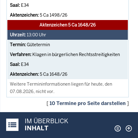
E34
5 Ca 1498/26
Aktenzeichen 5 Ca 1648/26
13:00
Uhr
Gütetermin
Klagen in bürgerlichen Rechtsstreitigkeiten
E34
5 Ca 1648/26
Weitere Termininformationen liegen für heute, den
07.08.2026, nicht vor.
[
10 Termine pro Seite darstellen
]
IM ÜBERBLICK
Justiz-Portal im Überblick:
INHALT