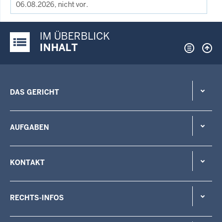
06.08.2026, nicht vor.
IM ÜBERBLICK
Justiz-Portal im Überblick:
INHALT
DAS GERICHT
AUFGABEN
KONTAKT
RECHTS-INFOS