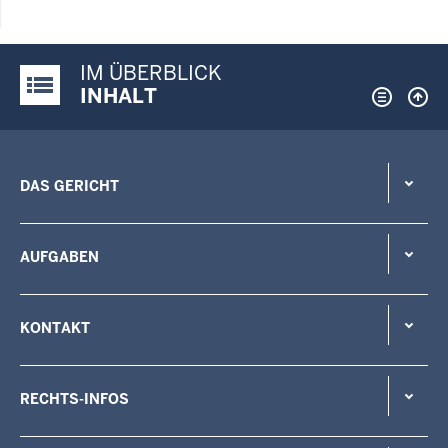
IM ÜBERBLICK
Justiz-Portal im Überblick:
INHALT
DAS GERICHT
AUFGABEN
KONTAKT
RECHTS-INFOS